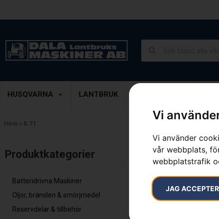
Lantbruk, Entreprenad & Grönytor
Demoprodukter
HUSQVARNA
LANTBRUK
ENTREPRENAD
GRÖ
Vi använder
Hem
»
0.7 l
Vi använder cooki
vår webbplats, för
Inga resultat.
Produktkategorier​
webbplatstrafik o
Batteridrivna Maskiner
JAG ACCEPTE
Oljor, bränslen & smörjmedel
Reservdelar & tillbehör