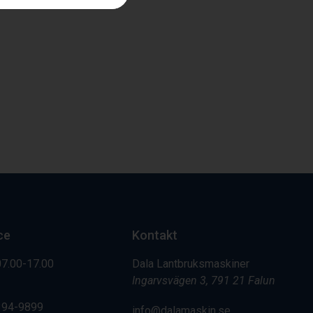
ce
Kontakt
07.00-17.00
Dala Lantbruksmaskiner
Ingarvsvägen 3, 791 21 Falun
394-9899
info@dalamaskin.se