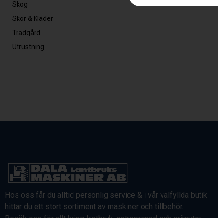
Skog
Skor & Kläder
Trädgård
Utrustning
Hos oss får du alltid personlig service & i vår välfyllda butik
hittar du ett stort sortiment av maskiner och tillbehör.