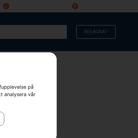
023-191 60
Ingarvsvägen 3, 791 21 Falun
BEGAGNAT
KONTAKT
rfupplevelse på
tt analysera vår