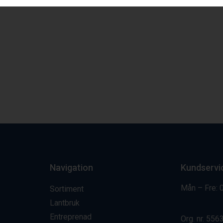
Navigation
Kundservi
Mån – Fre: 
Sortiment
Lantbruk
Entreprenad
Org. nr.
556