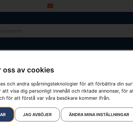
info@dalamaskin.se
NYTOR
DRIVMEDEL
RESERVDELAR
VERKSTAD
 oss av cookies
es och andra spårningsteknologier för att förbättra din su
 att visa dig personligt innehåll och riktade annonser, för a
ch för att förstå var våra besökare kommer ifrån.
RAR
JAG AVBÖJER
ÄNDRA MINA INSTÄLLNINGAR