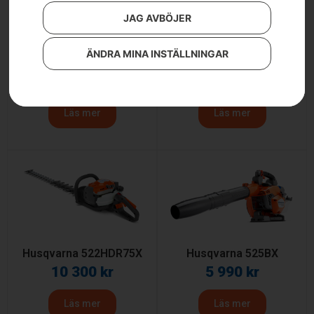
JAG AVBÖJER
ÄNDRA MINA INSTÄLLNINGAR
Husqvarna 522HD60X
Husqvarna 522HDR60X
9 890
kr
9 890
kr
Läs mer
Läs mer
Husqvarna 522HDR75X
Husqvarna 525BX
10 300
kr
5 990
kr
Läs mer
Läs mer