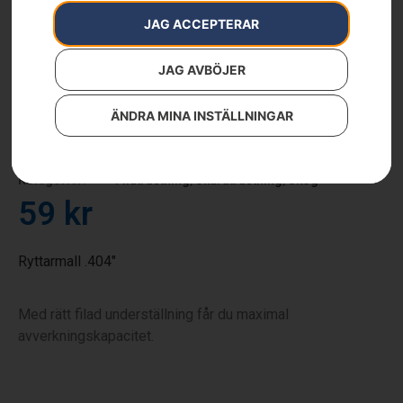
JAG ACCEPTERAR
JAG AVBÖJER
ÄNDRA MINA INSTÄLLNINGAR
Ryttarmall .404″
Artikelnummer:
505698102
Kategorier:
Filutrustning
,
Skärutrustning
,
Skog
59
kr
Ryttarmall .404″
Med rätt filad underställning får du maximal
avverkningskapacitet.