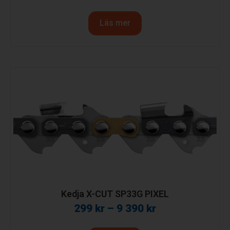
Läs mer
Kedja X-CUT SP33G PIXEL
299
kr
–
9 390
kr