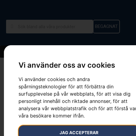
BEGAGNAT
Vi använder oss av cookies
Hem
»
Sortiment
»
Kedja X-CUT C33 Chisel .325″ 1,3 mm
Vi använder cookies och andra
spårningsteknologier för att förbättra din
surfupplevelse på vår webbplats, för att visa dig
personligt innehåll och riktade annonser, för att
Kedja X-CUT C33 Chisel
analysera vår webbplatstrafik och för att förstå va
.325″ 1,3 mm
våra besökare kommer ifrån.
Artikelnummer:
PRNT_107
JAG ACCEPTERAR
Kategorier:
för motorsågar
,
Motorsågskedja
,