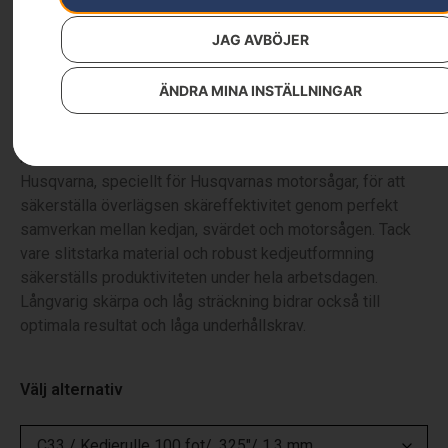
Reservdelar & tillbehör
,
Skärutrustning
,
Skog
319
kr
–
9 890
kr
JAG AVBÖJER
ÄNDRA MINA INSTÄLLNINGAR
Husqvarna X-CUT™ C33 är en avancerad chisel-tandad
0,325″ 1,3 mm kedja, gjord för professionell användning på
heltid med 45-60cc motorsågar. Sågkedjan är utvecklad av
Husqvarna, speciellt för Husqvarnas motorsågar, för att
säkerställa överlägsen skäreffektivitet genom perfekt
samverkan mellan kedjan, svärdet och motorsågen. Tack
vare slitstarka material och robust kedjeutformning
säkerställs produktiviteten under hela arbetsdagen.
Långvarig skärpa och låg sträckning bidrar också till
optimala resultat och låga underhållskrav.
Välj alternativ