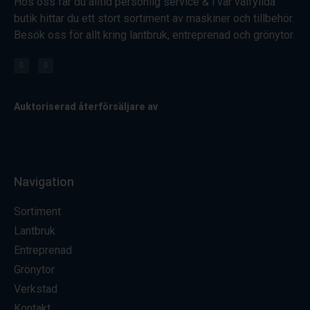
Hos oss får du alltid personlig service & i vår välfyllda
butik hittar du ett stort sortiment av maskiner och tillbehör.
Besök oss för allt kring lantbruk, entreprenad och grönytor.
Auktoriserad återförsäljare av
Navigation
Sortiment
Lantbruk
Entreprenad
Grönytor
Verkstad
Kontakt