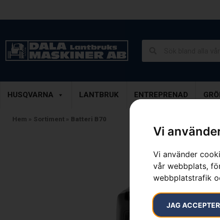
Lantbruk, Entreprenad & Grönytor
Demoprodukter
HUSQVARNA
LANTBRUK
ENTREPRENAD
GRÖ
Hem
»
Sortiment
»
Batteri B70
Vi använder
Vi använder cooki
vår webbplats, för
webbplatstrafik o
JAG ACCEPTE