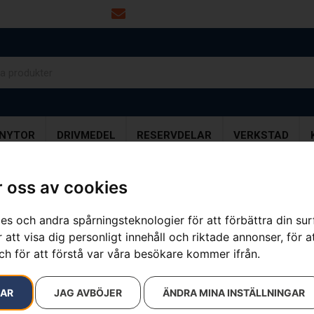
info@dalamaskin.se
NYTOR
DRIVMEDEL
RESERVDELAR
VERKSTAD
 oss av cookies
es och andra spårningsteknologier för att förbättra din su
Batteri B70
 att visa dig personligt innehåll och riktade annonser, för a
ch för att förstå var våra besökare kommer ifrån.
Artikelnummer:
970457101
Kategorier:
för batteripr
1 290
kr
RAR
JAG AVBÖJER
ÄNDRA MINA INSTÄLLNINGAR