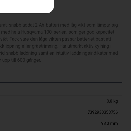
erat, snabbladdat 2 Ah-batteri med låg vikt som lämpar sig
 med hela Husqvarna 100-serien, som ger god kapacitet
vikt. Tack vare den låga vikten passar batteriet bäst att
lippning eller grästrimning. Har utmärkt aktiv kylning i
vid snabb laddning samt en intuitiv laddningsindikator med
 upp till 600 gånger.
0.8 kg
7392930353756
98.0 mm