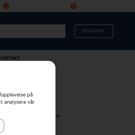
023-191 60
Ingarvsvägen 3, 791 21 Falun
BEGAGNAT
KONTAKT
rfupplevelse på
tt analysera vår
odukter
,
Reservdelar & tillbehör