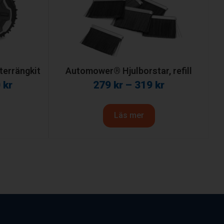
errängkit
Automower® Hjulborstar, refill
0
kr
279
kr
–
319
kr
Läs mer