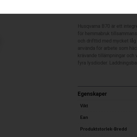
B70, 36V, 2.0 Ah
Husqvarna B70 är ett integr
för hemmabruk tillsammans
och drifttid med mycket låg 
använda för arbete som häckk
krävande tillämpningar och 
fyra lysdioder. Laddningsbar
Egenskaper
Vikt
Ean
Produktstorlek-Bredd