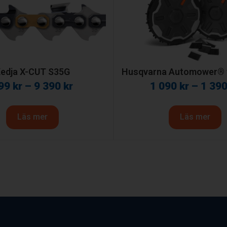
edja X-CUT S35G
Husqvarna Automower® t
99
kr
–
9 390
kr
1 090
kr
–
1 39
Läs mer
Läs mer