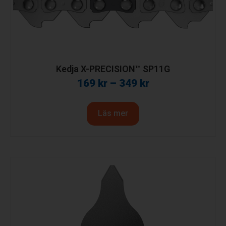
Kedja X-PRECISION™ SP11G
169
kr
–
349
kr
Läs mer