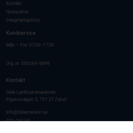
Kontakt
Husqvarna
Integritetspolicy
Kundservice
Mån – Fre: 07.00-17.00
Org. nr.
556394-9899
Kontakt
Dala Lantbruksmaskiner
Ingarvsvägen 3, 791 21 Falun
info@dalamaskin.se
023-191 60