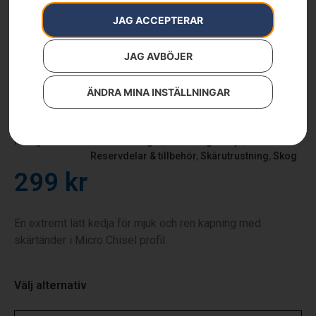
JAG ACCEPTERAR
JAG AVBÖJER
ÄNDRA MINA INSTÄLLNINGAR
Kedja H00
Artikelnummer:
501844058
Kategorier:
för motorsågar
,
Motorsågskedja
,
Reservdelar & tillbehör
,
Skärutrustning
,
Skog
299
kr
En extremt lätt kedja för mjuk och ren kapning med
skärtänder i Micro Chisel profil.
Välj alternativ