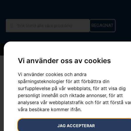
BEGAGNAT
Vi använder oss av cookies
Hem
»
Sortiment
»
XPLORER Keps
Vi använder cookies och andra
spårningsteknologier för att förbättra din
surfupplevelse på vår webbplats, för att visa dig
personligt innehåll och riktade annonser, för att
XPLORER Keps
analysera vår webbplatstrafik och för att förstå va
våra besökare kommer ifrån.
Artikelnummer:
596723101
Kategorier:
Fritidskläder Xplorer
,
Kepsar & mössor
,
Skor
JAG ACCEPTERAR
& Kläder