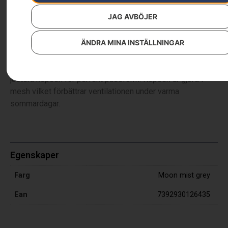
159
kr
JAG AVBÖJER
Ljusgrå, Pioneersåg
ÄNDRA MINA INSTÄLLNINGAR
En ljusgrå keps med justerbart band som gör att du lätt kan
justera kepsen för perfekt passform. Kepsen är gjord i
mesh vilket förbättrar ventilationen under varma
sommardagar.
Egenskaper
Farg
Moon mist grey
Ean
7392930126435