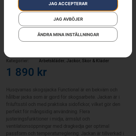
JAG ACCEPTERAR
JAG AVBÖJER
ÄNDRA MINA INSTÄLLNINGAR
Skogsjacka, Functional
Artikelnummer:
PRNT_219
Kategorier:
Arbetskläder
,
Jackor
,
Skor & Kläder
1 890
kr
Husqvarnas skogsjacka Functional är en bekväm och
hållbar jacka som är gjord för skogsarbete. Jackan är i
friluftsstil och med praktiska sidofickor, vilket gör den
perfekt för mångsidig användning. Flera
justeringsfunktioner i midja, ärmslut och
ventilationsöppningar med dragkedja ger optimal
passform och temperaturreglering. Jackan är tillverkad i