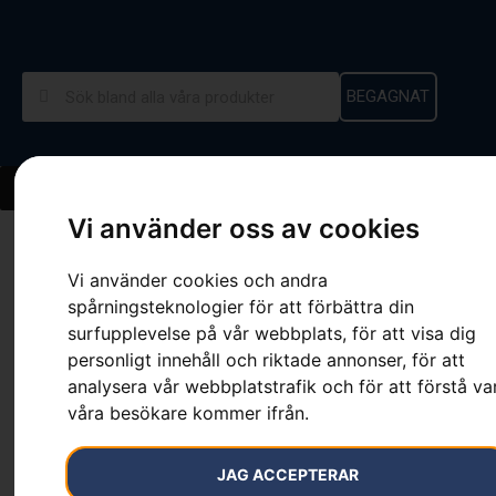
BEGAGNAT
Vi använder oss av cookies
Hem
»
Sortiment
»
Klave
Vi använder cookies och andra
spårningsteknologier för att förbättra din
surfupplevelse på vår webbplats, för att visa dig
personligt innehåll och riktade annonser, för att
Klave
analysera vår webbplatstrafik och för att förstå va
våra besökare kommer ifrån.
Artikelnummer:
PRNT_145
Kategorier:
Mätverktyg
,
Skog
,
Skogsverktyg
JAG ACCEPTERAR
379
kr
–
479
kr