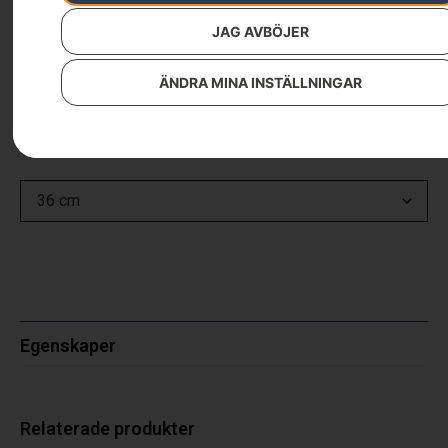
JAG AVBÖJER
Klave med cylindervolymtabell. Klaven har
centimetergradering på 2 sidor.
ÄNDRA MINA INSTÄLLNINGAR
Välj alternativ
Egenskaper
Relaterade produkter