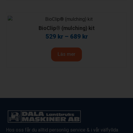
BioClip® (mulching) kit
529
kr
–
689
kr
Läs mer
Hos oss får du alltid personlig service & i vår välfyllda