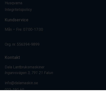
Husqvarna
Integritetspolicy
Kundservice
Mån – Fre: 07.00-17.00
Org. nr.
556394-9899
Kontakt
Dala Lantbruksmaskiner
Ingarvsvägen 3, 791 21 Falun
info@dalamaskin.se
023-191 60