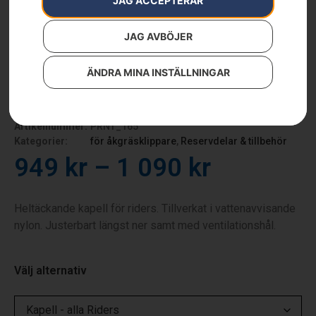
JAG ACCEPTERAR
JAG AVBÖJER
ÄNDRA MINA INSTÄLLNINGAR
Kapell
Artikelnummer:
PRNT_165
Kategorier:
för åkgräsklippare
,
Reservdelar & tillbehör
949
kr
–
1 090
kr
Heltäckande kapell för riders. Tillverkat i vattenavvisande
nylon. Justerbart längst ner samt med ventilationshål.
Välj alternativ