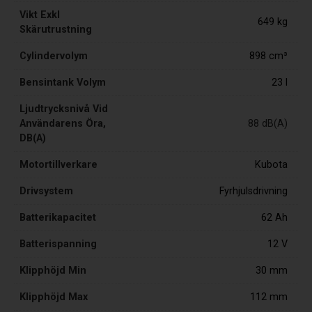
Vikt Exkl
649 kg
Skärutrustning
Cylindervolym
898 cm³
Bensintank Volym
23 l
Ljudtrycksnivå Vid
Användarens Öra,
88 dB(A)
DB(A)
Motortillverkare
Kubota
Drivsystem
Fyrhjulsdrivning
Batterikapacitet
62 Ah
Batterispanning
12 V
Klipphöjd Min
30 mm
Klipphöjd Max
112 mm