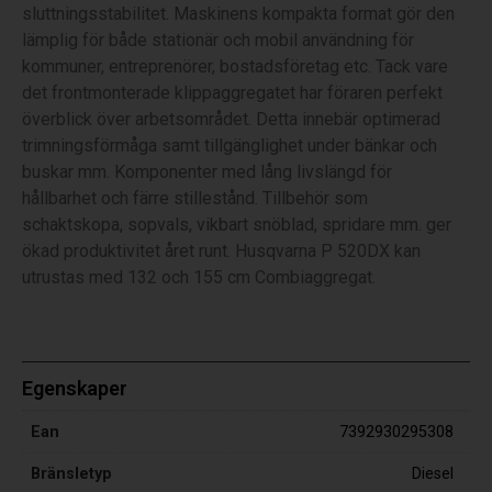
sluttningsstabilitet. Maskinens kompakta format gör den
lämplig för både stationär och mobil användning för
kommuner, entreprenörer, bostadsföretag etc. Tack vare
det frontmonterade klippaggregatet har föraren perfekt
överblick över arbetsområdet. Detta innebär optimerad
trimningsförmåga samt tillgänglighet under bänkar och
buskar mm. Komponenter med lång livslängd för
hållbarhet och färre stillestånd. Tillbehör som
schaktskopa, sopvals, vikbart snöblad, spridare mm. ger
ökad produktivitet året runt. Husqvarna P 520DX kan
utrustas med 132 och 155 cm Combiaggregat.
Egenskaper
Ean
7392930295308
Bränsletyp
Diesel