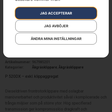
JAG ACCEPTERAR
JAG AVBÖJER
ÄNDRA MINA INSTÄLLNINGAR
HUSQVARNA P 520DX
Artikelnummer:
967985201
Kategorier:
Åkgräsklippare
,
Åkgräsklippare
P 520DX – exkl. klippaggregat
Dieseldriven frontrotorklippare med oslagbar
manövrerbarhet och produktivitet såväl i komplicerade och
trånga miljöer som på större ytor. Hög specifierad
transmission ger kompromisslös dragkraft och