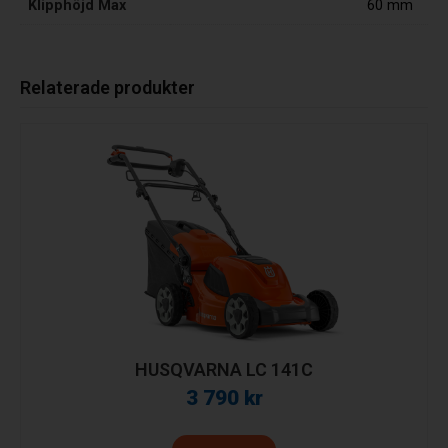
Klipphöjd Max
60 mm
Relaterade produkter
HUSQVARNA LC 141C
3 790
kr