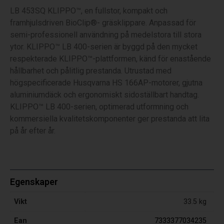
LB 453SQ KLIPPO™, en fullstor, kompakt och
framhjulsdriven BioClip®- gräsklippare. Anpassad för
semi-professionell användning på medelstora till stora
ytor. KLIPPO™ LB 400-serien är byggd på den mycket
respekterade KLIPPO™-plattformen, känd för enastående
hållbarhet och pålitlig prestanda. Utrustad med
högspecificerade Husqvarna HS 166AP-motorer, gjutna
aluminiumdäck och ergonomiskt sidoställbart handtag.
KLIPPO™ LB 400-serien, optimerad utformning och
kommersiella kvalitetskomponenter ger prestanda att lita
på år efter år.
Egenskaper
Vikt
33.5 kg
Ean
7333377034235