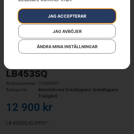
JAG ACCEPTERAR
JAG AVBÖJER
ÄNDRA MINA INSTÄLLNINGAR
Husqvarna KLIPPO
LB453SQ
Artikelnummer:
970608901
Kategorier:
Bensindrivna Gräsklippare
,
Gräsklippare
,
Trädgård
12 900
kr
LB 453SQ KLIPPO™