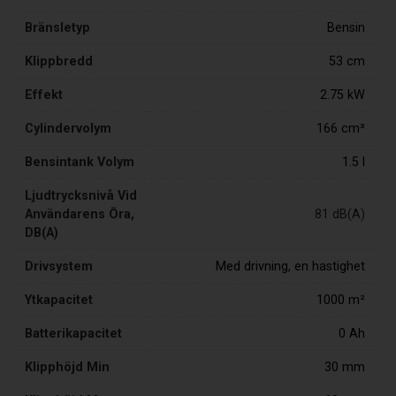
Bränsletyp
Bensin
Klippbredd
53 cm
Effekt
2.75 kW
Cylindervolym
166 cm³
Bensintank Volym
1.5 l
Ljudtrycksnivå Vid
Användarens Öra,
81 dB(A)
DB(A)
Drivsystem
Med drivning, en hastighet
Ytkapacitet
1000 m²
Batterikapacitet
0 Ah
Klipphöjd Min
30 mm