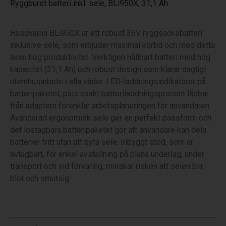
Ryggburet batteri inkl. sele, BLi950X, 31,1 Ah
Husqvarna BLi950X är ett robust 36V ryggsäcksbatteri
inklusive sele, som erbjuder maximal körtid och med detta
även hög produktivitet. Verkligen hållbart batteri med hög
kapacitet (31,1 Ah) och robust design som klarar dagligt
utomhusarbete i alla väder. LED-laddningsindikatorer på
batteripaketet, plus exakt batteriladdningsprocent läsbar
från adaptern förenklar arbetsplaneringen för användaren.
Avancerad ergonomisk sele ger en perfekt passform och
det löstagbara batteripaketet gör att användare kan dela
batterier fritt utan att byta sele. Inbyggt stöd, som är
avtagbart, för enkel avställning på plana underlag, under
transport och vid förvaring, minskar risken att selen blir
blöt och smutsig.