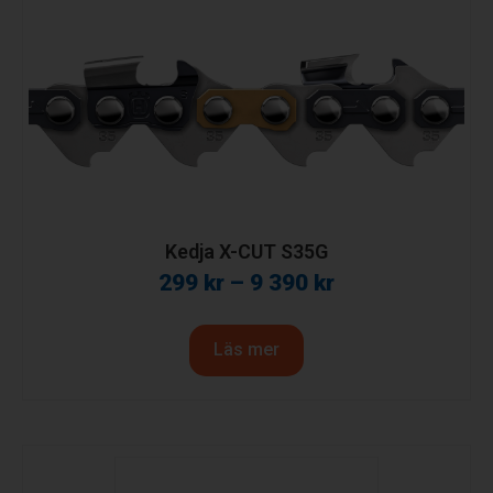
Kedja X-CUT S35G
299
kr
–
9 390
kr
Läs mer