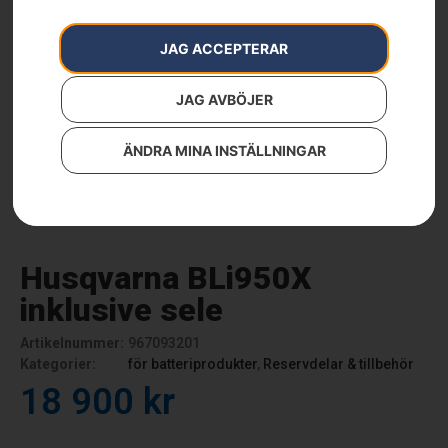
JAG ACCEPTERAR
JAG AVBÖJER
ÄNDRA MINA INSTÄLLNINGAR
Husqvarna BLi950X
inklusive sele
Artikelnummer:
967093201
Kategorier:
för batteriprodukter
,
Reservdelar & tillbehör
18 900
kr