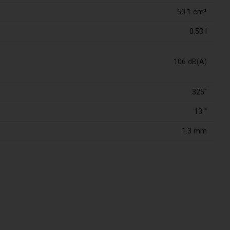
50.1 cm³
0.53 l
106 dB(A)
.325"
13 "
1.3 mm