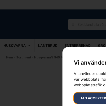
Lantbruk, Entreprenad & Grönytor
Demoprodukter
HUSQVARNA
LANTBRUK
ENTREPRENAD
GRÖ
Hem
»
Sortiment
»
Husqvarna® 545 Mark II
Vi använder
Vi använder cooki
vår webbplats, för
webbplatstrafik o
JAG ACCEPTE