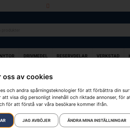
info@dalamaskin.se
NYTOR
DRIVMEDEL
RESERVDELAR
VERKSTAD
 oss av cookies
es och andra spårningsteknologier för att förbättra din su
Husqvarna® 
 att visa dig personligt innehåll och riktade annonser, för a
ch för att förstå var våra besökare kommer ifrån.
Artikelnummer:
967690633
Kategorier:
Bensindrivn
11 100
kr
RAR
JAG AVBÖJER
ÄNDRA MINA INSTÄLLNINGAR