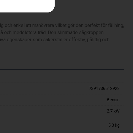
SP33G)
lig och enkel att manövrera vilket gör den perfekt för fällning,
må och medelstora träd. Den slimmade sågkroppen
iva egenskaper som säkerställer effektiv, pålitlig och
7391736512923
Bensin
2.7 kW
5.3 kg