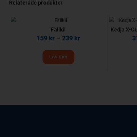
Relaterade produkter
Fällkil
Kedja X-CU
159
kr
–
239
kr
3
Läs mer