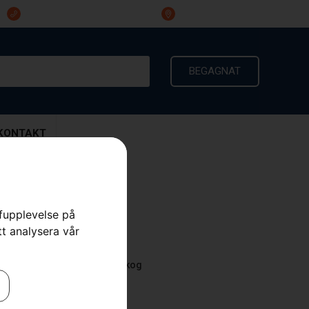
023-191 60
Ingarvsvägen 3, 791 21 Falun
BEGAGNAT
KONTAKT
rfupplevelse på
545 Mark II
tt analysera vår
a Motorsågar
,
Motorsågar
,
Skog