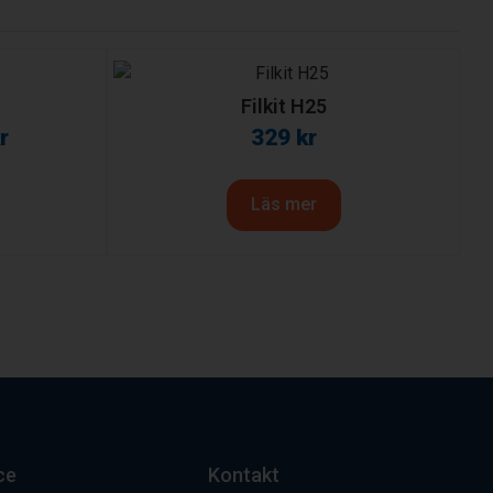
Filkit H25
r
329
kr
Läs mer
ce
Kontakt