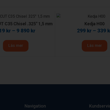
T C35 Chisel .325″ 1,5 mm
Kedja H00
19
kr
–
9 890
kr
299
kr
–
339
k
Läs mer
Läs mer
Navigation
Kundservi