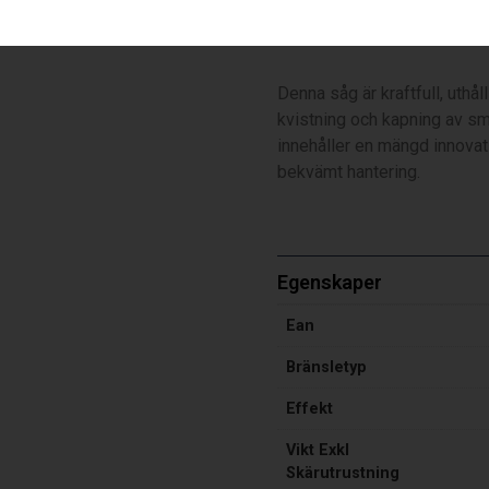
545 Mark II (13″ – .325″ – 
Denna såg är kraftfull, uthål
kvistning och kapning av s
innehåller en mängd innovat
bekvämt hantering.
Egenskaper
Ean
Bränsletyp
Effekt
Vikt Exkl
Skärutrustning