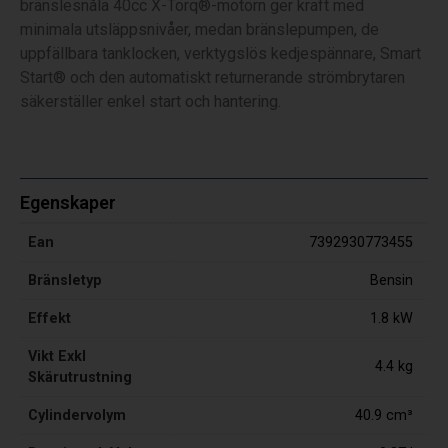
bränslesnåla 40cc X-Torq®-motorn ger kraft med
minimala utsläppsnivåer, medan bränslepumpen, de
uppfällbara tanklocken, verktygslös kedjespännare, Smart
Start® och den automatiskt returnerande strömbrytaren
säkerställer enkel start och hantering.
Egenskaper
Ean
7392930773455
Bränsletyp
Bensin
Effekt
1.8 kW
Vikt Exkl
4.4 kg
Skärutrustning
Cylindervolym
40.9 cm³