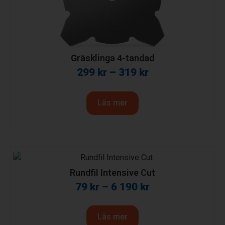
Gräsklinga 4-tandad
299
kr
–
319
kr
Läs mer
Rundfil Intensive Cut
79
kr
–
6 190
kr
Läs mer