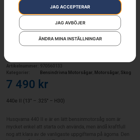
JAG ACCEPTERAR
JAG AVBÖJER
ÄNDRA MINA INSTÄLLNINGAR
HUSQVARNA 440 e-series
II
Artikelnummer:
970560133
Kategorier:
Bensindrivna Motorsågar
,
Motorsågar
,
Skog
7 490
kr
440e II (13″ – .325″ – H30)
Husqvarna 440 II e är en lätt bensinmotorsåg som är
mycket enkel att starta och använda, men ändå kraftfull
nog att klara av de vanligaste uppgifterna på ägorna. Den