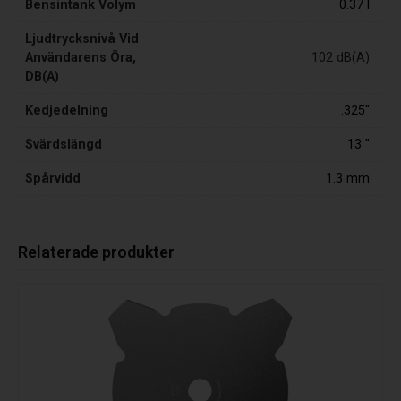
Bensintank Volym
0.37 l
Ljudtrycksnivå Vid
Användarens Öra,
102 dB(A)
DB(A)
Kedjedelning
.325"
Svärdslängd
13 "
Spårvidd
1.3 mm
Relaterade produkter