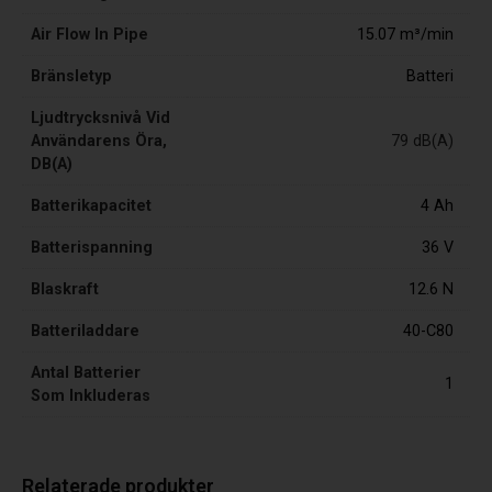
Air Flow In Pipe
15.07 m³/min
Bränsletyp
Batteri
Ljudtrycksnivå Vid
Användarens Öra,
79 dB(A)
DB(A)
Batterikapacitet
4 Ah
Batterispanning
36 V
Blaskraft
12.6 N
Batteriladdare
40-C80
Antal Batterier
1
Som Inkluderas
Relaterade produkter