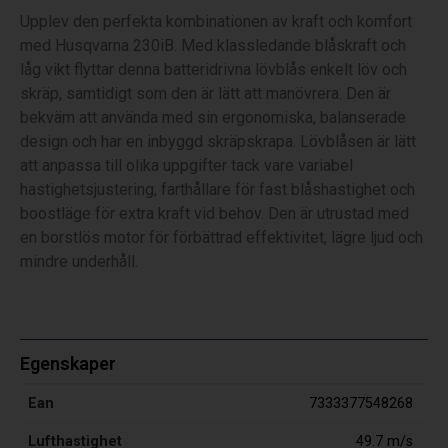
Upplev den perfekta kombinationen av kraft och komfort
med Husqvarna 230iB. Med klassledande blåskraft och
låg vikt flyttar denna batteridrivna lövblås enkelt löv och
skräp, samtidigt som den är lätt att manövrera. Den är
bekväm att använda med sin ergonomiska, balanserade
design och har en inbyggd skräpskrapa. Lövblåsen är lätt
att anpassa till olika uppgifter tack vare variabel
hastighetsjustering, farthållare för fast blåshastighet och
boostläge för extra kraft vid behov. Den är utrustad med
en borstlös motor för förbättrad effektivitet, lägre ljud och
mindre underhåll.
Egenskaper
Ean
7333377548268
Lufthastighet
49.7 m/s