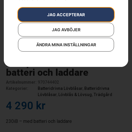
JAG ACCEPTERAR
JAG AVBÖJER
ÄNDRA MINA INSTÄLLNINGAR
Husqvarna 230iB – med
batteri och laddare
Artikelnummer:
970744402
Kategorier:
Batteridrivna Lövblåsar
,
Batteridrivna
Lövblåsar
,
Lövblås & Lövsug
,
Trädgård
4 290
kr
230iB – med batteri och laddare