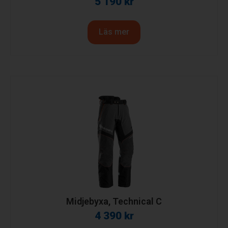
5 190
kr
Läs mer
Midjebyxa, Technical C
4 390
kr