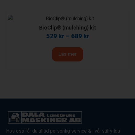
BioClip® (mulching) kit
529
kr
–
689
kr
Läs mer
Hos oss får du alltid personlig service & i vår välfyllda