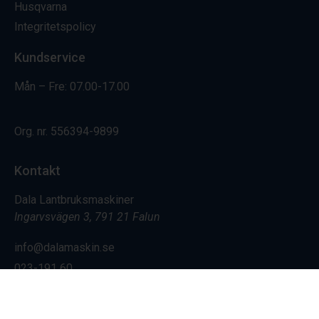
Husqvarna
Integritetspolicy
Kundservice
Mån – Fre: 07.00-17.00
Org. nr.
556394-9899
Kontakt
Dala Lantbruksmaskiner
Ingarvsvägen 3, 791 21 Falun
info@dalamaskin.se
023-191 60