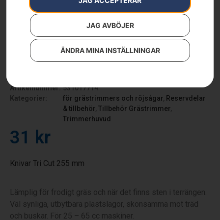
JAG ACCEPTERAR
JAG AVBÖJER
ÄNDRA MINA INSTÄLLNINGAR
Extra knivar Tricut
Artikelnummer:
531017714
Kategorier:
för grästrimmers och röjsågar
,
Reservdelar
& tillbehör
,
Tillbehör Grästrimmer
,
Trimmerhuvud
31
kr
Knivar Tri Cut 255 mm
Lämplig för frodigt gräs och när det finns sten i terrängen.
Väl synliga, utbytbara plastslagor, skonsamma mot träd
och buskar. För 25 – 65 cc maskiner.