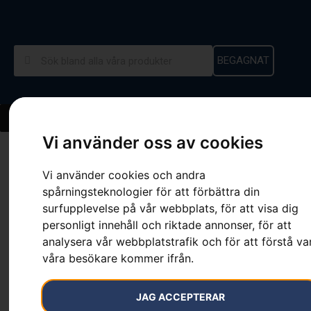
BEGAGNAT
Vi använder oss av cookies
Hem
»
Sortiment
»
Bakstycke
Vi använder cookies och andra
spårningsteknologier för att förbättra din
surfupplevelse på vår webbplats, för att visa dig
personligt innehåll och riktade annonser, för att
Bakstycke
analysera vår webbplatstrafik och för att förstå va
våra besökare kommer ifrån.
Artikelnummer:
505690510
Kategorier:
Verktygsbälte
,
Verktygsbälten och tillbehör
JAG ACCEPTERAR
329
kr