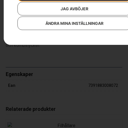
JAG AVBÖJER
Bakstycke till verktygsbälte
ÄNDRA MINA INSTÄLLNINGAR
Med stor förvaringsficka som rymmer första förband,
reservkedja och förgasarskruvmejsel. Hållare för fil, filmall
och kombinyckel.
Egenskaper
Ean
7391883008072
Relaterade produkter