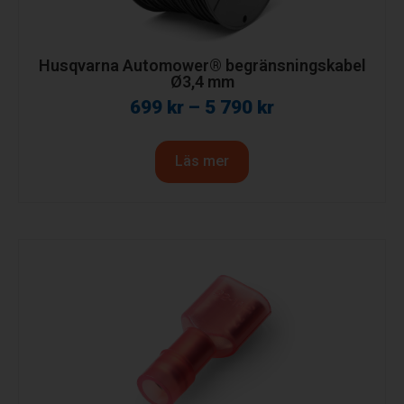
Husqvarna Automower® begränsningskabel
Ø3,4 mm
699
kr
–
5 790
kr
Läs mer