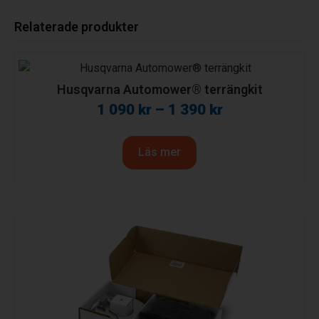
Relaterade produkter
Husqvarna Automower® terrängkit
1 090
kr
–
1 390
kr
Läs mer