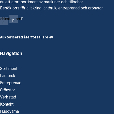
du ett stort sortiment av maskiner och tillbehör.
Besök oss för allt kring lantbruk, entreprenad och grönytor.
cebook-
Instagram
f
Auktoriserad återförsäljare av
Navigation
Sortiment
Lantbruk
Entreprenad
Grönytor
Verkstad
Kontakt
Husqvarna