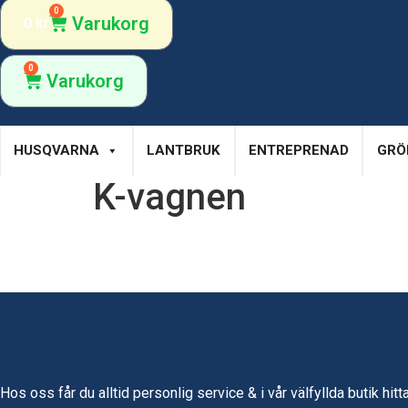
0
Varukorg
0
kr
0
Varukorg
HUSQVARNA
LANTBRUK
ENTREPRENAD
GRÖ
K-vagnen
Hos oss får du alltid personlig service & i vår välfyllda butik hitt