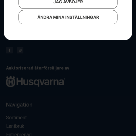
JAG AVBÖJER
ÄNDRA MINA INSTÄLLNINGAR
Hos oss får du alltid personlig service & i vår välfyllda
butik hittar du ett stort sortiment av maskiner och tillbehör.
Besök oss för allt kring lantbruk, entreprenad och grönytor.
Auktoriserad återförsäljare av
Navigation
Sortiment
Lantbruk
Entreprenad