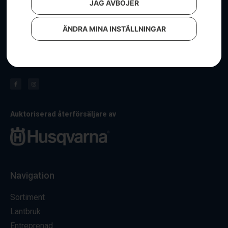
JAG AVBÖJER
ÄNDRA MINA INSTÄLLNINGAR
Hos oss får du alltid personlig service & i vår välfyllda
butik hittar du ett stort sortiment av maskiner och tillbehör.
Besök oss för allt kring lantbruk, entreprenad och grönytor.
Auktoriserad återförsäljare av
Navigation
Sortiment
Lantbruk
Entreprenad