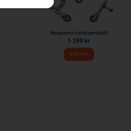
Husqvarna kambiumskydd
1 290
kr
Läs mer