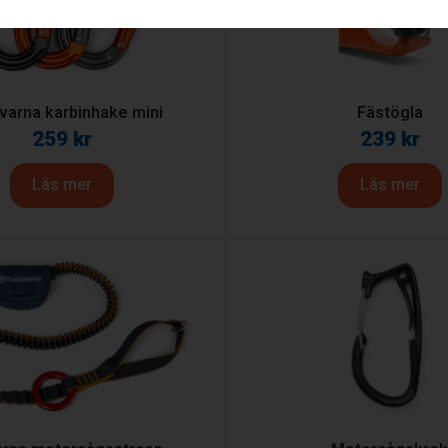
varna karbinhake mini
Fästögla
259
kr
239
kr
Läs mer
Läs mer