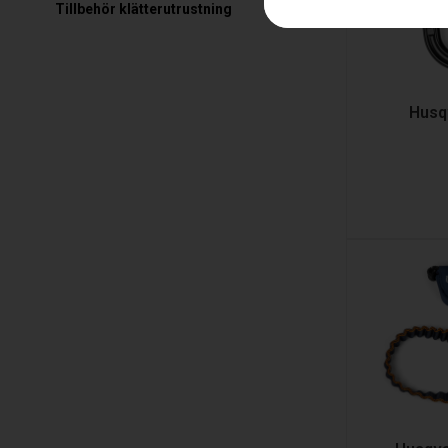
Tillbehör klätterutrustning
Husq