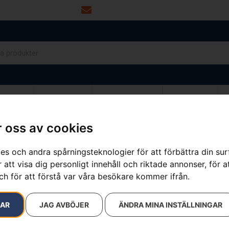
info@dalamaskin.se
NYTOR
DRIVMEDEL
RESERVDELAR
VERKSTAD
 oss av cookies
tning
es och andra spårningsteknologier för att förbättra din su
sultat
 att visa dig personligt innehåll och riktade annonser, för a
ch för att förstå var våra besökare kommer ifrån.
RAR
JAG AVBÖJER
ÄNDRA MINA INSTÄLLNINGAR