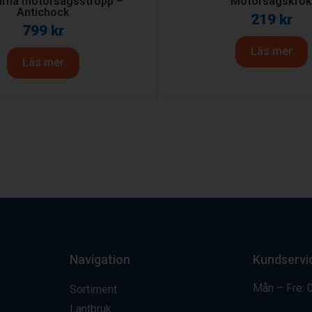
rna motorsågsstropp –
Motorsågskro
Antichock
219
kr
799
kr
Läs mer
Läs mer
Navigation
Kundservi
Mån – Fre: 
Sortiment
Lantbruk