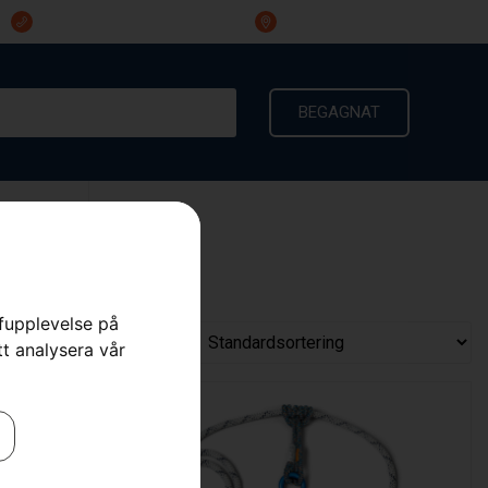
023-191 60
Ingarvsvägen 3, 791 21 Falun
BEGAGNAT
KONTAKT
rfupplevelse på
tt analysera vår