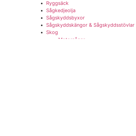
Ryggsäck
Sågkedjeolja
Sågskyddsbyxor
Sågskyddskängor & Sågskyddsstövlar
Skog
Motorsågar
Batteridrivna Motorsågar
Bensindrivna Motorsågar
Eldrivna Motorsågar
Röjsågar
Skärutrustning
Skogsverktyg
Stångsågar
Skor & Kläder
Smörjfett
Smörjmedel & Bränsle
Smörjmedel & Bränsle
Stångsågar
Svärd & Kedjepaket