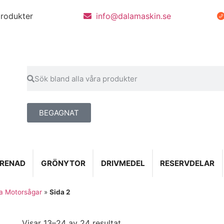
rodukter
info@dalamaskin.se
BEGAGNAT
PRENAD
GRÖNYTOR
DRIVMEDEL
RESERVDELAR
a Motorsågar
»
Sida 2
Visar 13–24 av 24 resultat