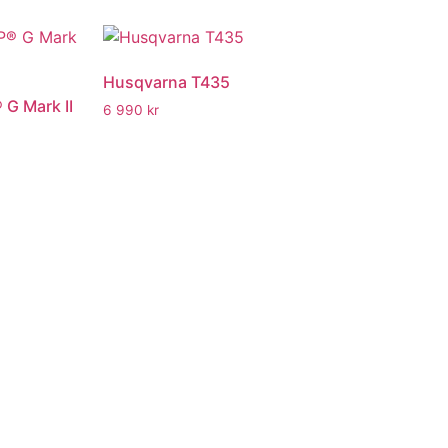
Husqvarna T435
G Mark II
6 990
kr
Läs mer
Husqvarna® 545 Mark II
 Mark III
11 100
kr
Läs mer